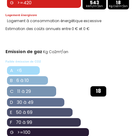
G >=420
543
18
kWh/m²/an
Kg Co2m²/an
Logement énergivore
Logement à consommation énergétique excessive
Estimation des coûts annuels entre 0 € et 0 €
Emission de gaz
Kg Co2m²/an
Faible émission de CO2
A <6
B 6 à 10
18
C 11 à 29
D 30 à 49
E 50 à 69
F 70 à 99
G >=100