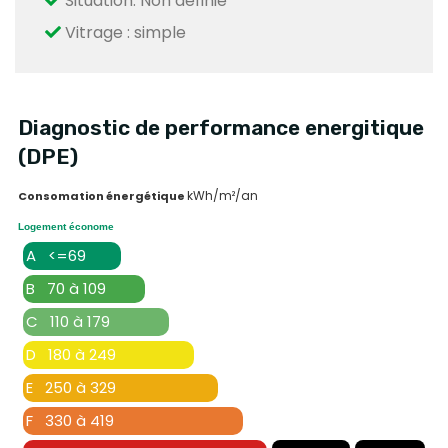
Situation: Non définie
Vitrage : simple
Diagnostic de performance energitique
(DPE)
kWh/m²/an
Consomation énergétique
Logement économe
A <=69
B 70 à 109
C 110 à 179
D 180 à 249
E 250 à 329
F 330 à 419