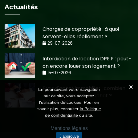
Actualités
Charges de copropriété : à quoi
servent-elles réellement ?
29-07-2026
Interdiction de location DPE F : peut-
on encore louer son logement ?
15-07-2026
Frais d'achat immobilier : combien
En poursuivant votre navigation
coûte réellement un achat ?
sur ce site, vous acceptez
15-07-2026
l’utilisation de cookies. Pour en
savoir plus, consulter
la Politique
de confidentialité
du site.
Mentions légales
J’approuve