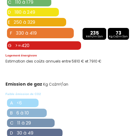
C 110 à 179
D 180 à 249
E 250 à 329
F 330 à 419
235
73
kWh/m²/an
Kg Co2m²/an
G >=420
Logement énergivore
Estimation des coûts annuels entre 5810 € et 7910 €
Emission de gaz
Kg Co2m²/an
Faible émission de CO2
A <6
B 6 à 10
C 11 à 29
D 30 à 49