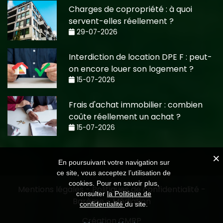
Charges de copropriété : à quoi
servent-elles réellement ?
29-07-2026
Interdiction de location DPE F : peut-
on encore louer son logement ?
15-07-2026
Frais d'achat immobilier : combien
coûte réellement un achat ?
15-07-2026
En poursuivant votre navigation sur
ce site, vous acceptez l’utilisation de
cookies. Pour en savoir plus,
Mentions légales
-
Politiques de confidentialité
-
consulter
la Politique de
Barème
-
Médiation
confidentialité
du site.
Création CMRP